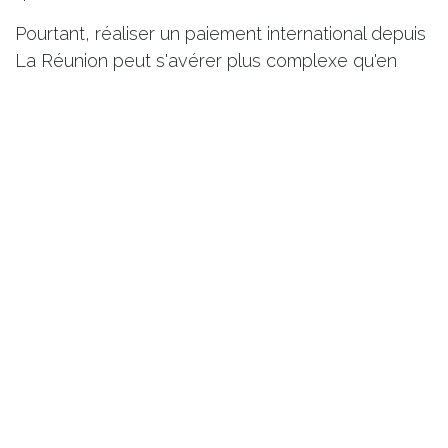
Pourtant, réaliser un paiement international depuis
La Réunion peut s'avérer plus complexe qu'en
Métropole. Coûts bancaires souvent plus élevés,
marges sur les taux de change, manque de
transparence sur les conditions appliquées, délais
d'exécution très longs ou accès plus limité à une
expertise spécialisée : autant de facteurs qui
peuvent alourdir le coût des opérations
internationales, ralentir les échanges avec les
fournisseurs et peser durablement sur la
rentabilité de l'entreprise.
Dans ce guide, découvrez comment fonctionnent
les paiements internationaux depuis La Réunion,
les principaux défis rencontrés par les entreprises
locales et les solutions permettant de réduire les