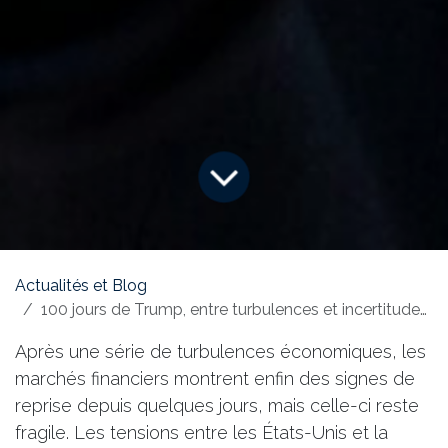
Actualités et Blog
100 jours de Trump, entre turbulences et incertitudes économiques
Après une série de turbulences économiques, les
marchés financiers montrent enfin des signes de
reprise depuis quelques jours, mais celle-ci reste
fragile. Les tensions entre les États-Unis et la