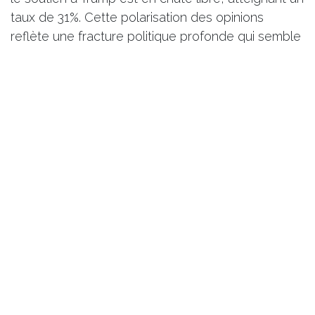
taux de 31%. Cette polarisation des opinions
reflète une fracture politique profonde qui semble
marquer l’ensemble du mandat.
Trump et Xi, le grand
écart diplomatique
La relation entre les États-Unis et la Chine est
entrée dans une phase de tensions exacerbées,
marquée par des déclarations contradictoires et
des accusations mutuelles. Le président Donald
Trump a affirmé avoir récemment échangé par
téléphone avec son homologue chinois Xi Jinping,