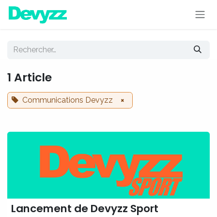
Se rendre au contenu
1 Article
Communications Devyzz
×
Lancement de Devyzz Sport